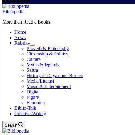
Bibliopedia
More than Read a Books
Home
News
Rubrik
Proverb & Philosophy
Citizenship & Politics
Culture
Myths & legends
Sastra
History of Dayak and Borneo
Media/Literasi
Music & Entertainment
Digital
Figure
Economic
Biblio-Talk
Creative-Writing
Search