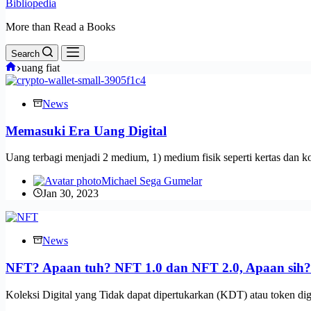
Bibliopedia
More than Read a Books
Search
Home
uang fiat
News
Memasuki Era Uang Digital
Uang terbagi menjadi 2 medium, 1) medium fisik seperti kertas dan k
Michael Sega Gumelar
Jan 30, 2023
News
NFT? Apaan tuh? NFT 1.0 dan NFT 2.0, Apaan sih?
Koleksi Digital yang Tidak dapat dipertukarkan (KDT) atau token di