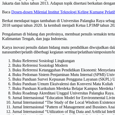
Jakarta dan lulus tahun 2013. Adapun topik disertasi berkaitan den
Baca
Dosen-dosen Milenial Institut Teknologi Keling Kumang Pelat
Berkat mendapat tugas tambahan di Universitas Palangka Raya seb
2018 sampai tahun 2020. Ia kembali menjadi Ketua LP3MP tahun 20
Pengalaman di bidang dan profesinya, membuat penulis semakin terta
Kalimantan Tengah, dan juga Indonesia.
Karya inovasi penulis dalam bidang mutu pendidikan diwujudkan dalam
narasumber/pelatih diberbagi kegiatan seminar/pelatihan/simposium/lok
Buku Referensi Sosiologi Lingkungan
Buku Referensi Sosiologi Modern
Buku Referensi Ketangguhan Pendidikan Ekonomi: Menyelara
Buku Pedoman Sistem Penjaminan Mutu Internal (SPMI) Unive
Buku Panduan Survei Kepuasan Pengguna Layanan (SKPL) Un
Buku Panduan Umum Ekuivalensi dan Konversi Mata Kuliah
Buku Panduan Kurikulum Merdeka Belajar Kampus Merdeka U
Buku Roadmap Akreditasi Unggul Universitas Palangka Raya.
Jurnal Internasional “Education Model for Environmental Liv
Jurnal Internasional “The Study of the Local Wisdom Existence
Jurnal Internasional “Pattern of Management and Bussines Anal
Jurnal Internasional “Utilization of Big Data and Artificial In