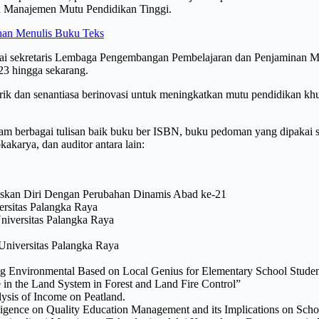
gan Manajemen Mutu Pendidikan Tinggi.
ihan Menulis Buku Teks
agai sekretaris Lembaga Pengembangan Pembelajaran dan Penjaminan
23 hingga sekarang.
rik dan senantiasa berinovasi untuk meningkatkan mutu pendidikan kh
 berbagai tulisan baik buku ber ISBN, buku pedoman yang dipakai seca
akarya, dan auditor antara lain:
skan Diri Dengan Perubahan Dinamis Abad ke-21
rsitas Palangka Raya
iversitas Palangka Raya
niversitas Palangka Raya
ing Environmental Based on Local Genius for Elementary School Stude
 in the Land System in Forest and Land Fire Control”
ysis of Income on Peatland.
telligence on Quality Education Management and its Implications on Schoo