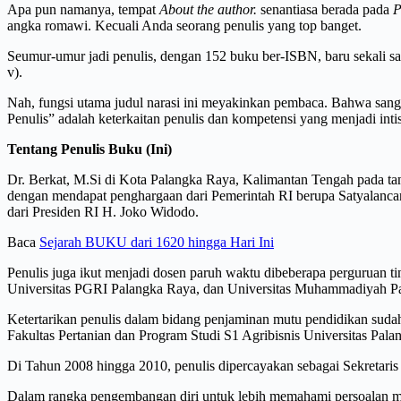
Apa pun namanya, tempat
About the author.
senantiasa berada pada
P
angka romawi. Kecuali Anda seorang penulis yang top banget.
Seumur-umur jadi penulis, dengan 152 buku ber-ISBN, baru sekali sa
v).
Nah, fungsi utama judul narasi ini meyakinkan pembaca. Bahwa sang
Penulis” adalah keterkaitan penulis dan kompetensi yang menjadi int
Tentang Penulis Buku (Ini)
Dr. Berkat, M.Si di Kota Palangka Raya, Kalimantan Tengah pada tan
dengan mendapat penghargaan dari Pemerintah RI berupa Satyalanc
dari Presiden RI H. Joko Widodo.
Baca
Sejarah BUKU dari 1620 hingga Hari Ini
Penulis juga ikut menjadi dosen paruh waktu dibeberapa perguruan ti
Universitas PGRI Palangka Raya, dan Universitas Muhammadiyah P
Ketertarikan penulis dalam bidang penjaminan mutu pendidikan sudah
Fakultas Pertanian dan Program Studi S1 Agribisnis Universitas Pal
Di Tahun 2008 hingga 2010, penulis dipercayakan sebagai Sekretar
Dalam rangka pengembangan diri untuk lebih memahami persoalan mu