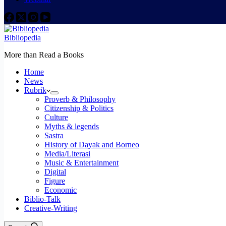
Bibliopedia
More than Read a Books
Home
News
Rubrik
Proverb & Philosophy
Citizenship & Politics
Culture
Myths & legends
Sastra
History of Dayak and Borneo
Media/Literasi
Music & Entertainment
Digital
Figure
Economic
Biblio-Talk
Creative-Writing