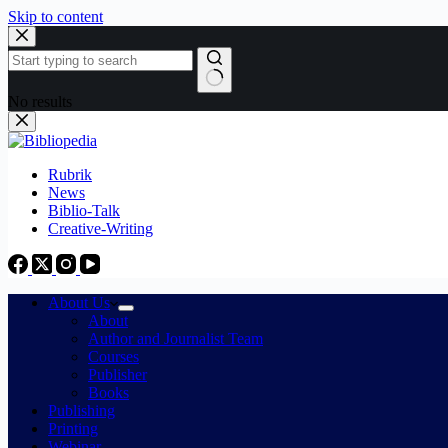
Skip to content
No results
Rubrik
News
Biblio-Talk
Creative-Writing
About Us
About
Author and Journalist Team
Courses
Publisher
Books
Publishing
Printing
Webinar