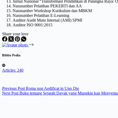
Jurnal Nasional “Transformasi Pendidikan di Palangka Raya:
Narasumber Pelatihan PEKERTI dan AA
Narasumber Workshop Kurikulum dan MBKM
Narasumber Pelatihan E-Learning
Auditor Audit Mutu Internal (AMI) SPMI
Auditor ISO 9001:2015
Share your love
Biblio Pedia
Articles: 240
Previous
Post
Roma non Aedificat in Uno Die
Next
Post
Buku tentang Sejarah Dayak yang Mungkin kan Menyenta