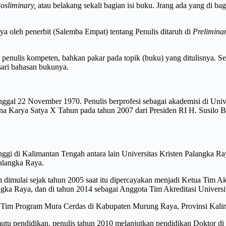
osliminary,
atau belakang sekali bagian isi buku. Jrang ada yang di ba
ya oleh penerbit (Salemba Empat) tentang Penulis ditaruh di
Prelimina
 penulis kompeten, bahkan pakar pada topik (buku) yang ditulisnya. S
isari bahasan bukunya.
ggal 22 November 1970. Penulis berprofesi sebagai akademisi di Unive
ana Karya Satya X Tahun pada tahun 2007 dari Presiden RI H. Susi
nggi di Kalimantan Tengah antara lain Universitas Kristen Palangka Ra
alangka Raya.
 dimulai sejak tahun 2005 saat itu dipercayakan menjadi Ketua Tim Ak
angka Raya, dan di tahun 2014 sebagai Anggota Tim Akreditasi Univers
is Tim Program Mura Cerdas di Kabupaten Murung Raya, Provinsi Kali
tu pendidikan, penulis tahun 2010 melanjutkan pendidikan Doktor di