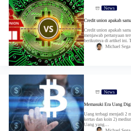
News
Credit union apakah sam
Credit union apakah sam
menjawab pertanyaan ter
berikutnya di artikel in
Michael Sega
News
Memasuki Era Uang Digi
Uang terbagi menjadi 2 m
kertas dan koin 2) medium 
Uang yang…
Michael Sega