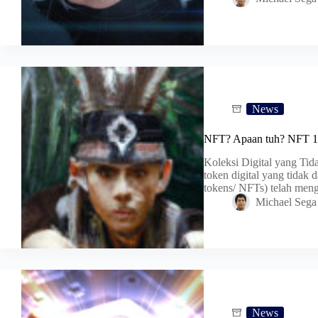
News
NFT? Apaan tuh? NFT 1.
Koleksi Digital yang Tid
token digital yang tidak 
tokens/ NFTs) telah me
Michael Sega
News