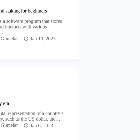
nd staking for beginners
s a software program that stores
nd interacts with various
s…
 Gumelar
Jan 10, 2023
y era
ital representation of a country’s
ency, such as the US dollar, the…
 Gumelar
Jan 6, 2023