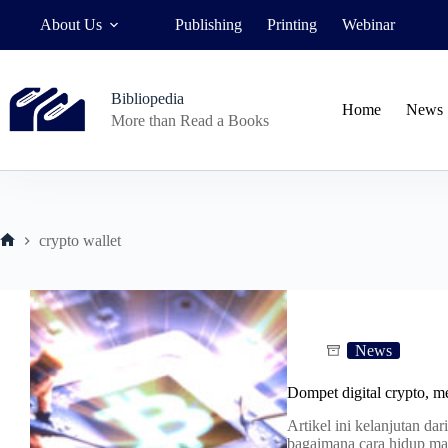
Skip
About Us
Publishing
Printing
Webinar
to
content
Bibliopedia
Home
News
More than Read a Books
crypto wallet
Home
News
Dompet digital crypto, m
Artikel ini kelanjutan dar
bagaimana cara hidup man