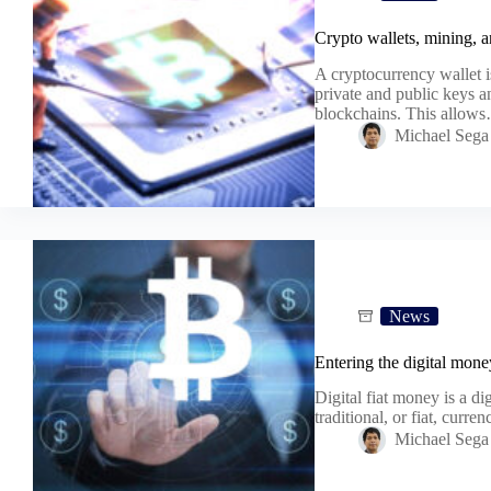
Crypto wallets, mining, a
A cryptocurrency wallet i
private and public keys a
blockchains. This allow
Michael Sega
News
Entering the digital mone
Digital fiat money is a dig
traditional, or fiat, curr
Michael Sega